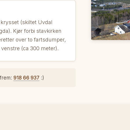
krysset (skiltet Uvdal
gda). Kjør forbi stavkirken
eretter over to fartsdumper,
l venstre (ca 300 meter).
 frem:
918 66 937
:)