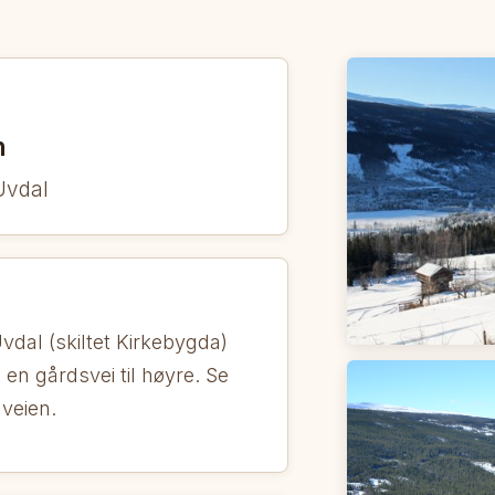
n
Uvdal
vdal (skiltet Kirkebygda)
en gårdsvei til høyre. Se
 veien.