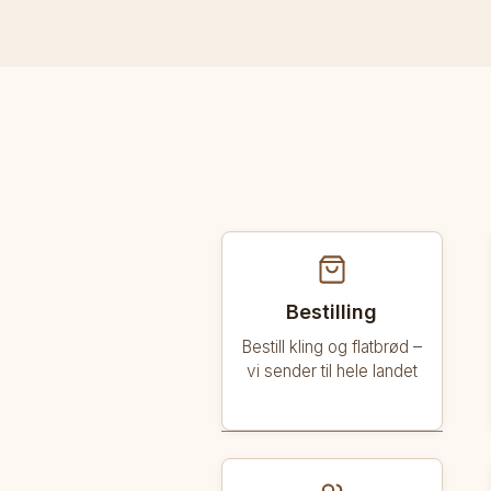
bakst fra Uvdal
Bestilling
Bestill kling og flatbrød –
OSS
vi sender til hele landet
LLING