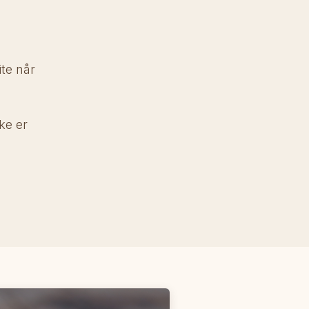
ite når
ke er