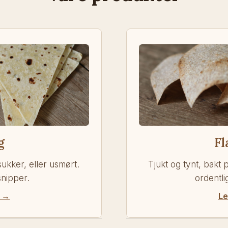
g
Fl
ukker, eller usmørt.
Tjukt og tynt, bakt
snipper.
ordentl
r →
Le