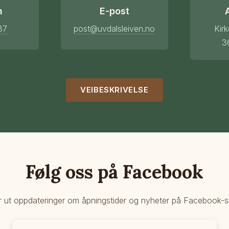
n
E-post
37
post@uvdalsleiven.no
Kir
3
VEIBESKRIVELSE
Følg oss på Facebook
r ut oppdateringer om åpningstider og nyheter på Facebook-s