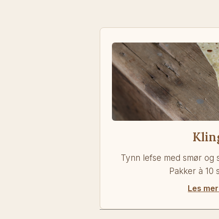
Klin
Tynn lefse med smør og s
Pakker à 10 
Les me