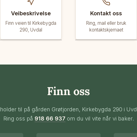
Veibeskrivelse
Kontakt oss
Finn veien til Kirkebygda
Ring, mail eller bruk
290, Uvdal
kontaktskjemaet
Finn oss
 holder til på gården Grøtjorden, Kirkebygda 290 i Uvd
Ring oss på
918 66 937
om du vil vite når vi baker.