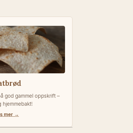
atbrød
 på god gammel oppskrift –
ig hjemmebakt!
s mer →