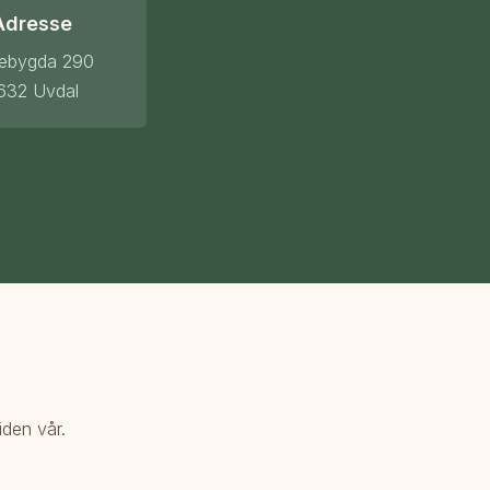
Adresse
kebygda 290
632 Uvdal
iden vår.