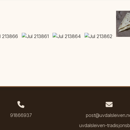
91866937
post@uvdalsleiven.n
uvdalsleiven-tradisjons