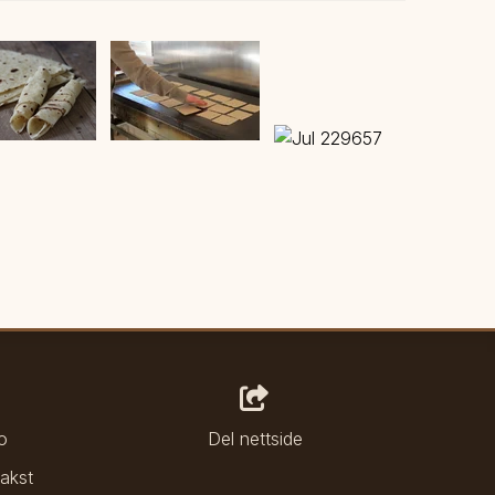
o
Del nettside
bakst