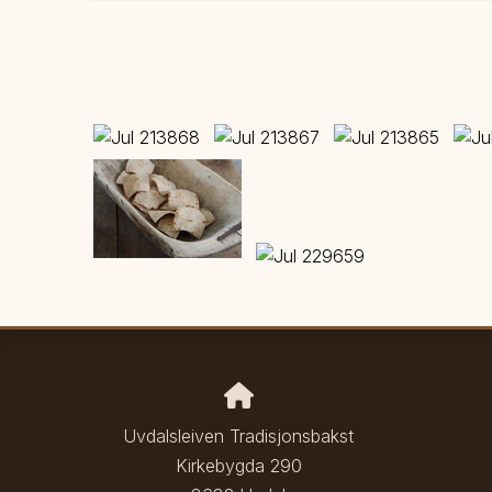
Uvdalsleiven Tradisjonsbakst
Kirkebygda 290