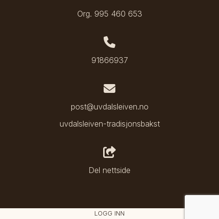
Org. 995 460 653
91866937
post@uvdalsleiven.no
uvdalsleiven-tradisjonsbakst
Del nettside
LOGG INN