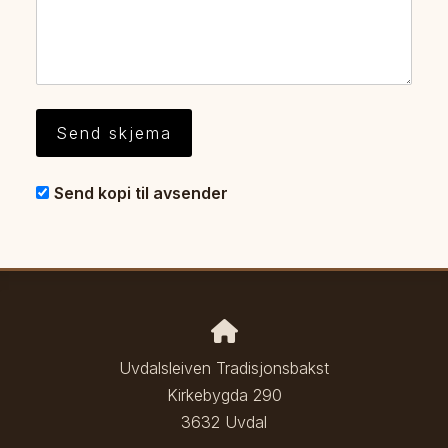
Send kopi til avsender
Uvdalsleiven Tradisjonsbakst
Kirkebygda 290
3632 Uvdal